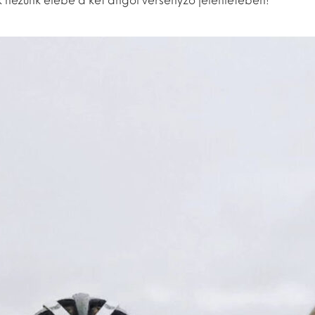
 nézünk elébe a két angol versenyző jelenlétében!