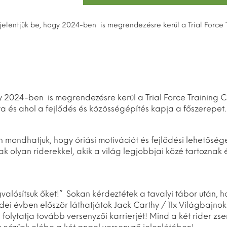
elentjük be, hogy 2024-ben is megrendezésre kerül a Trial Force 
y 2024-ben is megrendezésre kerül a Trial Force Training 
és ahol a fejlődés és közösségépítés kapja a főszerepet.
mondhatjuk, hogy óriási motivációt és fejlődési lehetősége
k olyan riderekkel, akik a világ legjobbjai közé tartoznak 
valósítsuk őket!” Sokan kérdeztétek a tavalyi tábor után, 
dei évben először láthatjátok Jack Carthy / 11x Világbajnok 
folytatja tovább versenyzői karrierjét! Mind a két rider zse