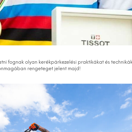
atni fognak olyan kerékpárkezelési praktikákat és techniká
r önmagában rengeteget jelent majd!