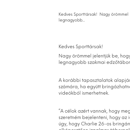
Kedves Sporttársak! Nagy örömmel j
legnagyobb...
Kedves Sporttársak!
Nagy örömmel jelentjük be, hog
legnagyobb szakmai edzőtábora 
A korábbi tapasztalatok alapján 
számára, ha együtt bringázhatna
videókból ismerhetnek.
“A célok azért vannak, hogy meg
szeretném bejelenteni, hogy az i
úgy, hogy Charlie 26-os bringán 