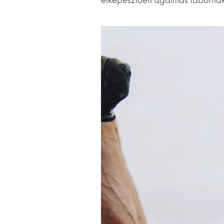
elképesztően izgalmas tábornak