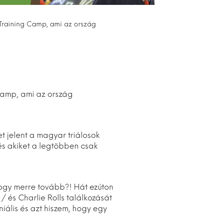
Training Camp, ami az ország
Camp, ami az ország
t jelent a magyar triálosok
és akiket a legtöbben csak
hogy merre tovább?! Hát ezúton
/ és Charlie Rolls találkozását
niális és azt hiszem, hogy egy